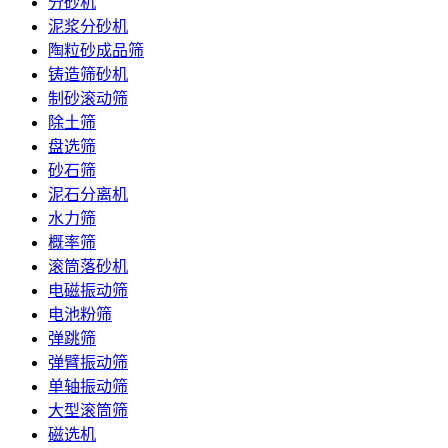
分砂机
泥浆分砂机
陶粒砂成品筛
铸造筛砂机
制砂滚动筛
除土筛
盘选筛
砂石筛
泥石分离机
水力筛
概率筛
滚筒落砂机
电磁振动筛
电池粉筛
弹跳筛
弹臂振动筛
单轴振动筛
大型滚筒筛
磁选机