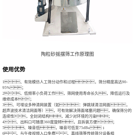
陶粒砂摇摆筛工作原理图
使用优势
1、有效模仿人工筛分动作和过程，筛分精度高达90-
95%；
2、低频率小负荷工作，筛网使用寿命长久，降低运行及
维修成本；
3、可增设多种清网装置（如：弹跳球清洁网面，
超声波技术清洁网面等），可有效解决筛面堵塞问题，确保筛分的
连续性，全封闭结构，减少对环境的污染；
4、出料口可随意360度旋转，且拆装方便；
5、噪音低，噪音可低至75dBa；
6、与午夜视频入口免费、直线筛等传统筛分设备相