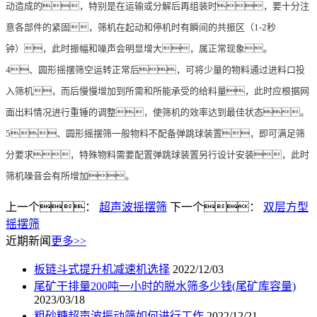
动造成的，特别是在运输或分解后再组装时，要十分注
意各部件的紧固，筛机在起动和停机时有瞬间的共振区（1-2秒
钟），此时振幅和噪声会明显增大，属正常现象。
4、圆形摇摆筛空运转正常后，可将少量的物料通过进料口投
入筛机，而后慢慢增加到所需和所能承受的给料量，此时应根据网
面出料情况进行重锤的调整，使筛机的效率达到最佳状态。
5、圆形摇摆筛一般物料不配备弹跳球装置，即可满足筛
分要求，特殊物料需要配置弹跳球装置另行设计安装，此时
筛机噪音会有所增加。
上一个：
超声波摇摆筛
下一个：
双层方型
摇摆筛
近期新闻
更多>>
板链斗式提升机减速机选择
2022/12/03
尾矿干排量200吨一小时的脱水筛多少钱(尾矿库容量)
2023/03/18
粗砂糖超声波振动筛如何进行工作
2022/12/21