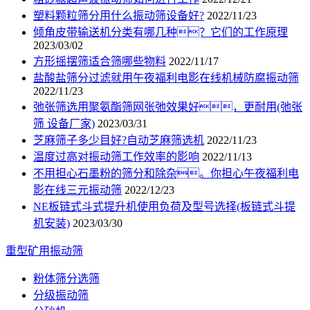
塑料颗粒筛分用什么振动筛设备好?
2022/11/23
倾角皮带输送机分类有哪几种？它们的工作原理
2023/03/02
方形摇摆筛适合筛哪些物料
2022/11/17
盐酸盐筛分过滤就用午夜福利电影在线机械防腐振动筛
2022/11/23
弛张筛选用聚氨酯筛网张弛效果好，更耐用(弛张
筛 设备厂家)
2023/03/31
芝麻筛子多少目好?自动芝麻筛选机
2022/11/23
温度过高对振动筛工作效率的影响
2022/11/13
不用担心石墨粉的筛分和除杂。你担心午夜福利电
影在线三元振动筛
2022/12/23
NE板链式斗式提升机使用负荷及型号选择(板链式斗提
机安装)
2023/03/30
重型矿用振动筛
粉体筛分选筛
分级振动筛