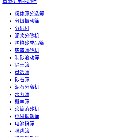
重型矿用振动筛
粉体筛分选筛
分级振动筛
分砂机
泥浆分砂机
陶粒砂成品筛
铸造筛砂机
制砂滚动筛
除土筛
盘选筛
砂石筛
泥石分离机
水力筛
概率筛
滚筒落砂机
电磁振动筛
电池粉筛
弹跳筛