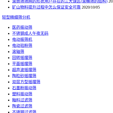
滚筒筛筛网的形状用户存在的三大误区(滚桶筛的结构)
20
矿山物料提升过程中怎么保证安全可靠
2020/10/05
轻型精细筛分机
医药振动筛
不锈钢成人午夜无码
电动振筛机
电动验粉筛
滚轴筛
回转摇摆筛
平面摇摆筛
超声波摇摆筛
陶粒砂摇摆筛
双层方型摇摆筛
石墨粉振动筛
塑料振动筛
釉料过滤筛
陶瓷过滤筛
不锈钢过滤筛