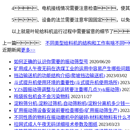
4、电机接线情况需要注意检查，使其
5、设备的法兰需要注意牢固固定，以免
以上就是叶轮给料机运行过程中需要留意的细节了
上一篇：
不同类型给料机的结构和工作有啥不同
近期新闻
更多>>
如何正确的认识你需要的振动筛型号
2020/06/20
矿用成人午夜无码在选煤工业的运用中容易产生哪些问题
挡边输送机的功能结构介绍(爬坡挡边输送机)
2023/03/02
斗式提升机使用环境的重要性(斗式提升机使用场所)
2023
YZS圆振动筛调整与试运转要注重哪几点?(yk振动筛)
202
吨袋拆包机会不会污染物料
2022/11/27
淀粉筛分机-淀粉过筛机-自动筛粉机(淀粉分离机多少钱一
矿用振动筛设备安装前要检查哪些(矿用振动筛生产)
2022
不同性质的物料在振动磨机中的破碎(材料和物料有什么不
拉网式成人午夜无码详细技术参数及图纸
2023/03/23