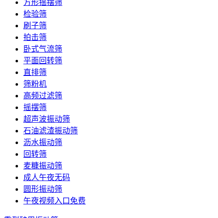
方形摇摆筛
检验筛
刷子筛
拍击筛
卧式气流筛
平面回转筛
直排筛
筛粉机
高频过滤筛
摇摆筛
超声波振动筛
石油滤渣振动筛
沥水振动筛
回转筛
麦糠振动筛
成人午夜无码
圆形振动筛
午夜视频入口免费