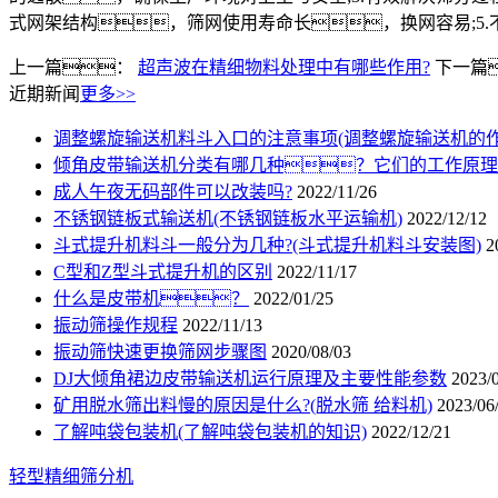
式网架结构，筛网使用寿命长，换网容易;5
上一篇：
超声波在精细物料处理中有哪些作用?
下一篇
近期新闻
更多>>
调整螺旋输送机料斗入口的注意事项(调整螺旋输送机的作
倾角皮带输送机分类有哪几种？它们的工作原理
成人午夜无码部件可以改装吗?
2022/11/26
不锈钢链板式输送机(不锈钢链板水平运输机)
2022/12/12
斗式提升机料斗一般分为几种?(斗式提升机料斗安装图)
2
C型和Z型斗式提升机的区别
2022/11/17
什么是皮带机？
2022/01/25
振动筛操作规程
2022/11/13
振动筛快速更换筛网步骤图
2020/08/03
DJ大倾角裙边皮带输送机运行原理及主要性能参数
2023/
矿用脱水筛出料慢的原因是什么?(脱水筛 给料机)
2023/06
了解吨袋包装机(了解吨袋包装机的知识)
2022/12/21
轻型精细筛分机