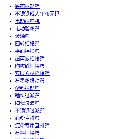
医药振动筛
不锈钢成人午夜无码
电动振筛机
电动验粉筛
滚轴筛
回转摇摆筛
平面摇摆筛
超声波摇摆筛
陶粒砂摇摆筛
双层方型摇摆筛
石墨粉振动筛
塑料振动筛
釉料过滤筛
陶瓷过滤筛
不锈钢过滤筛
面粉直排筛
淀粉专用直排筛
石料摇摆筛