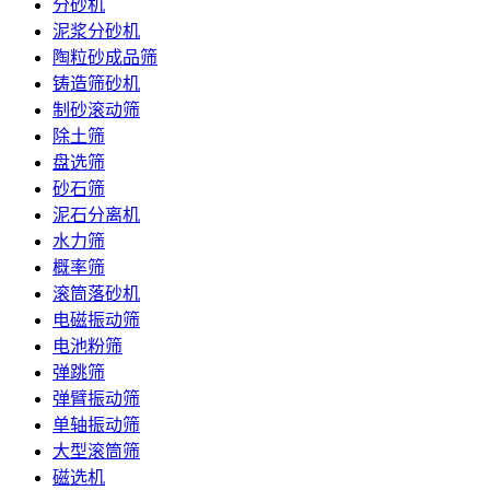
分砂机
泥浆分砂机
陶粒砂成品筛
铸造筛砂机
制砂滚动筛
除土筛
盘选筛
砂石筛
泥石分离机
水力筛
概率筛
滚筒落砂机
电磁振动筛
电池粉筛
弹跳筛
弹臂振动筛
单轴振动筛
大型滚筒筛
磁选机