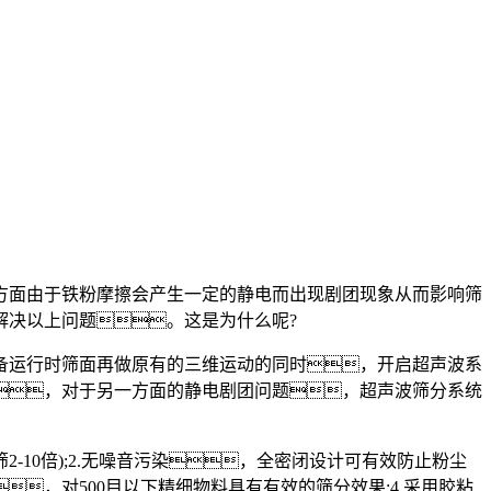
面由于铁粉摩擦会产生一定的静电而出现剧团现象从而影响筛
解决以上问题。这是为什么呢?
运行时筛面再做原有的三维运动的同时，开启超声波系
，对于另一方面的静电剧团问题，超声波筛分系统
10倍);2.无噪音污染，全密闭设计可有效防止粉尘
，对500目以下精细物料具有有效的筛分效果;4.采用胶粘