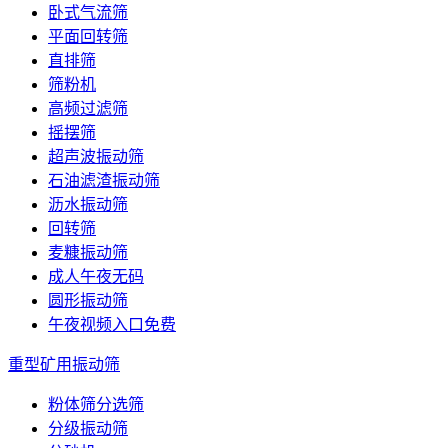
卧式气流筛
平面回转筛
直排筛
筛粉机
高频过滤筛
摇摆筛
超声波振动筛
石油滤渣振动筛
沥水振动筛
回转筛
麦糠振动筛
成人午夜无码
圆形振动筛
午夜视频入口免费
重型矿用振动筛
粉体筛分选筛
分级振动筛