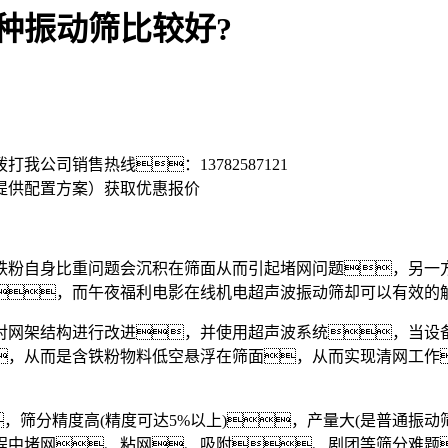
种振动筛比较好?
拨打我公司销售热线：
13782587121
提供配置方案）
获取优惠报价
粉自身比重问题会沉积在筛面从而引起堵网问题，另一方
，而午夜福利电影在线机电超声波振动筛却可以有效的
网架结构进行改进，并使用超声波系统，当设备
，从而是含铁粉物料低空悬浮在筛面，从而实现清网工作
分精度高(精度可达5%以上)，产量大(是普通振动筛2-
程中堵网、粘网、吸附、剧团等筛分难题