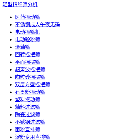
轻型精细筛分机
医药振动筛
不锈钢成人午夜无码
电动振筛机
电动验粉筛
滚轴筛
回转摇摆筛
平面摇摆筛
超声波摇摆筛
陶粒砂摇摆筛
双层方型摇摆筛
石墨粉振动筛
塑料振动筛
釉料过滤筛
陶瓷过滤筛
不锈钢过滤筛
面粉直排筛
淀粉专用直排筛