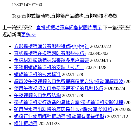
1780*1470*760
Tags:直排式振动筛,直排筛产品结构,直排筛技术参数
上一篇：
直排式振动筛车间备货图片展示
下一篇
近期新闻
更多>>
方形摇摆筛筛分有哪些特点？
2022/07/22
直线摇摆筛在换筛网时有哪些技巧?
2023/03/02
负极材料振动筛被越来越多用户需要
2023/04/15
不锈钢螺旋输送机的安装「技巧」
2022/11/28
螺旋输送机的技术标准
2022/11/28
超声波午夜视频入口免费提高精度方法(振动筛超声波)
20
使用午夜视频入口免费不得不学的几种技巧
2020/05/24
午夜视频入口免费结构
2022/11/28
带式输送机实行改造的具体方案(带式输送机实验过程)
20
矿用脱水筛出料慢的原因是什么?(脱水筛 给料机)
2023/06
奶粉行业使用哪种振动筛(振动筛有哪些类型)
2022/11/12
橙汁振动筛
2022/11/23