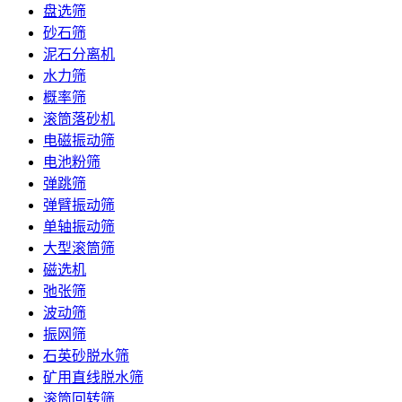
盘选筛
砂石筛
泥石分离机
水力筛
概率筛
滚筒落砂机
电磁振动筛
电池粉筛
弹跳筛
弹臂振动筛
单轴振动筛
大型滚筒筛
磁选机
弛张筛
波动筛
振网筛
石英砂脱水筛
矿用直线脱水筛
滚筒回转筛