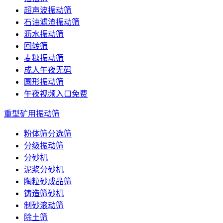
超声波振动筛
石油滤渣振动筛
沥水振动筛
回转筛
麦糠振动筛
成人午夜无码
圆形振动筛
午夜视频入口免费
重型矿用振动筛
粉体筛分选筛
分级振动筛
分砂机
泥浆分砂机
陶粒砂成品筛
铸造筛砂机
制砂滚动筛
除土筛