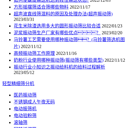
如何使螺旋输送机达到较佳输送状态?
2022/12/03
方形摇摆筛适合筛哪些物料
2022/11/17
超声波直线筛混料的原因及处理办法(超声振动筛)
2023/03/31
花生米除渣选用多大的圆形振动筛比较合适
2022/01/23
泥浆振动筛生产厂家有哪些优点？
2023/02/20
马铃薯工艺需要使用哪种振动筛？(马铃薯筛选机图
片)
2022/11/12
高频振动筛工作原理
2022/11/16
奶粉行业使用哪种振动筛(振动筛有哪些类型)
2022/11/12
振动行业小知识之振动给料机的给料过程解析
2023/05/12
轻型精细筛分机
医药振动筛
不锈钢成人午夜无码
电动振筛机
电动验粉筛
滚轴筛