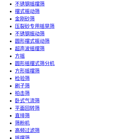
不锈钢摇摆筛
摆式振动筛
金刚砂筛
压裂砂专用摇晃筛
不锈钢振动筛
圆形摆式振动筛
超声波摇摆筛
方摇
圆形摇摆式筛分机
方形摇摆筛
检验筛
刷子筛
拍击筛
卧式气流筛
平面回转筛
直排筛
筛粉机
高频过滤筛
摇摆筛