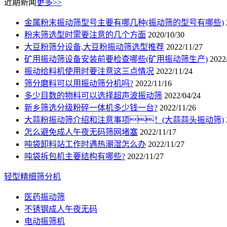
近期新闻
更多>>
金属粉末振动筛型号主要有哪几种(振动筛的型号有哪些)
粉末筛选型时需要注意的几个方面
2020/10/30
大豆粉筛分设备,大豆粉振动筛选型推荐
2022/11/27
矿用振动筛设备安装前要检查哪些(矿用振动筛生产)
2022
振动给料机使用时要注意这三点情况
2022/11/24
筛分磨料可以用振动筛分机吗?
2022/11/16
多少目数的物料可以选择超声波振动筛
2022/04/24
新乡筛选分级粉碎一体机多少钱一台?
2022/11/26
大蒜粉振动筛介绍和注意事项！(大蒜蒜头振动筛)
怎么避免成人午夜无码筛网堵塞
2022/11/17
吨袋卸料站工作时遇热潮湿怎么办
2022/11/27
吨袋拆包机主要结构有哪些?
2022/11/27
轻型精细筛分机
医药振动筛
不锈钢成人午夜无码
电动振筛机