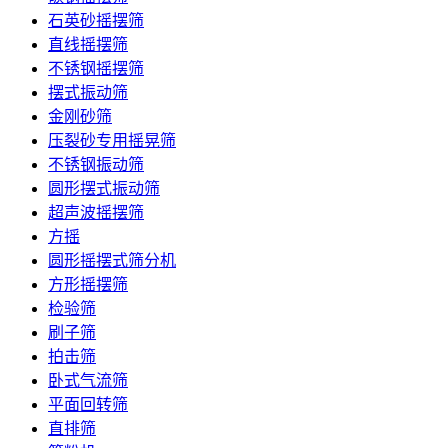
石英砂摇摆筛
直线摇摆筛
不锈钢摇摆筛
摆式振动筛
金刚砂筛
压裂砂专用摇晃筛
不锈钢振动筛
圆形摆式振动筛
超声波摇摆筛
方摇
圆形摇摆式筛分机
方形摇摆筛
检验筛
刷子筛
拍击筛
卧式气流筛
平面回转筛
直排筛