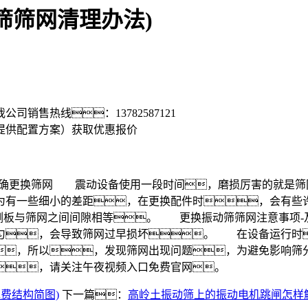
筛筛网清理办法)
我公司销售热线：
13782587121
提供配置方案）
获取优惠报价
更换筛网 震动设备使用一段时间，磨损厉害的就是筛网
因为有一些细小的差距，在更换配件时，会有
两侧板与筛网之间间隙相等。 更换振动筛筛网注意事项
匀，会导致筛网过早损坏。 在设备运行时
，所以，发现筛网出现问题，为避免影响
，请关注午夜视频入口免费官网。
费结构简图)
下一篇：
高岭土振动筛上的振动电机跳闸怎样解