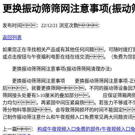
更换振动筛筛网注意事项(振动
发布时间：22/12/21
浏览次数：
返回列表
如果您正在寻找相关产品或有其他任何问题，可随时拨打
或点击按钮与午夜福利电影在线在线交流。（免费为您
更换振动筛筛网注意事项(振动筛筛网清理办法)
更换振动筛筛网注意事项 更换振动筛筛网注意事项-正确
后，就要更换筛网，不同的振动筛设备
筛网接头处要有5-10厘米的叠加部分。 应保证筛箱
力均匀，再紧固中间压紧扁铁。若张力不够或不
筛分物料等原因，会导致筛网损坏的时间不能固定
己制作振动筛注意什么和午夜视频入口免费常见两大问题资讯
上一篇：
构成午夜视频入口免费的部件(午夜视频入口免