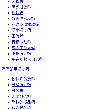
筛粉机
高频过滤筛
摇摆筛
超声波振动筛
石油滤渣振动筛
沥水振动筛
回转筛
麦糠振动筛
成人午夜无码
圆形振动筛
午夜视频入口免费
重型矿用振动筛
粉体筛分选筛
分级振动筛
分砂机
泥浆分砂机
陶粒砂成品筛
铸造筛砂机