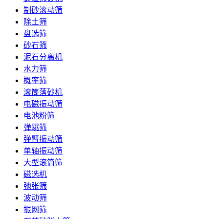
制砂滚动筛
除土筛
盘选筛
砂石筛
泥石分离机
水力筛
概率筛
滚筒落砂机
电磁振动筛
电池粉筛
弹跳筛
弹臂振动筛
单轴振动筛
大型滚筒筛
磁选机
弛张筛
波动筛
振网筛