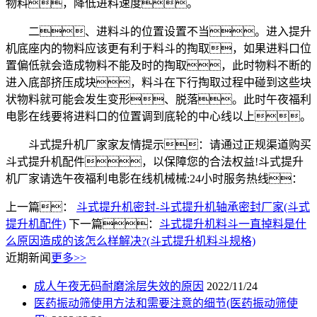
物料，降低进料速度。
二、进料斗的位置设置不当。进入提升
机底座内的物料应该更有利于料斗的掏取，如果进料口位
置偏低就会造成物料不能及时的掏取，此时物料不断的
进入底部挤压成块，料斗在下行掏取过程中碰到这些块
状物料就可能会发生变形、脱落。此时午夜福利
电影在线要将进料口的位置调到底轮的中心线以上。
斗式提升机厂家家友情提示：请通过正规渠道购买
斗式提升机配件，以保障您的合法权益!斗式提升
机厂家请选午夜福利电影在线机械械:24小时服务热线：
上一篇：
斗式提升机密封-斗式提升机轴承密封厂家(斗式
提升机配件)
下一篇：
斗式提升机料斗一直掉料是什
么原因造成的该怎么样解决?(斗式提升机料斗规格)
近期新闻
更多>>
成人午夜无码耐磨涂层失效的原因
2022/11/24
医药振动筛使用方法和需要注意的细节(医药振动筛使