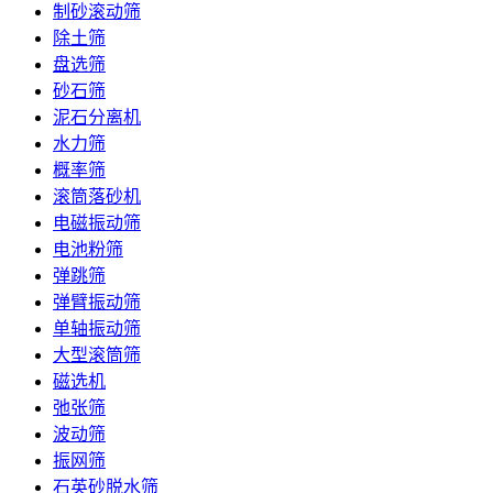
制砂滚动筛
除土筛
盘选筛
砂石筛
泥石分离机
水力筛
概率筛
滚筒落砂机
电磁振动筛
电池粉筛
弹跳筛
弹臂振动筛
单轴振动筛
大型滚筒筛
磁选机
弛张筛
波动筛
振网筛
石英砂脱水筛