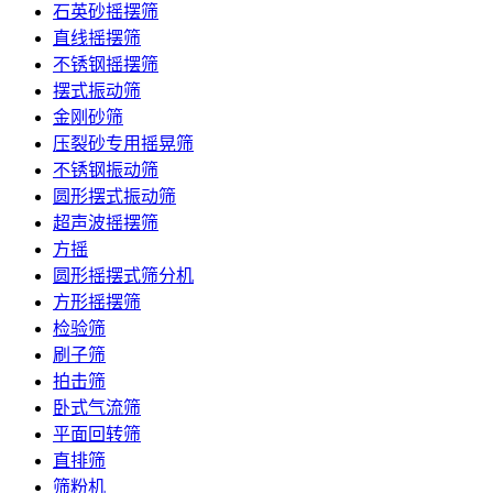
石英砂摇摆筛
直线摇摆筛
不锈钢摇摆筛
摆式振动筛
金刚砂筛
压裂砂专用摇晃筛
不锈钢振动筛
圆形摆式振动筛
超声波摇摆筛
方摇
圆形摇摆式筛分机
方形摇摆筛
检验筛
刷子筛
拍击筛
卧式气流筛
平面回转筛
直排筛
筛粉机