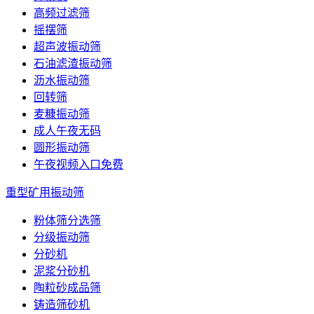
高频过滤筛
摇摆筛
超声波振动筛
石油滤渣振动筛
沥水振动筛
回转筛
麦糠振动筛
成人午夜无码
圆形振动筛
午夜视频入口免费
重型矿用振动筛
粉体筛分选筛
分级振动筛
分砂机
泥浆分砂机
陶粒砂成品筛
铸造筛砂机