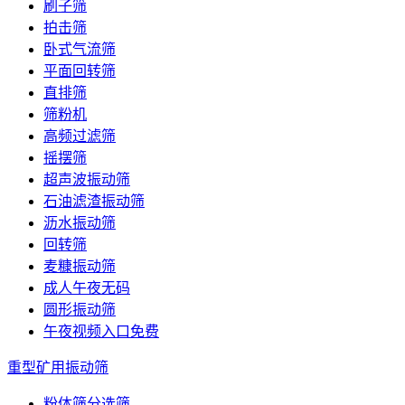
刷子筛
拍击筛
卧式气流筛
平面回转筛
直排筛
筛粉机
高频过滤筛
摇摆筛
超声波振动筛
石油滤渣振动筛
沥水振动筛
回转筛
麦糠振动筛
成人午夜无码
圆形振动筛
午夜视频入口免费
重型矿用振动筛
粉体筛分选筛