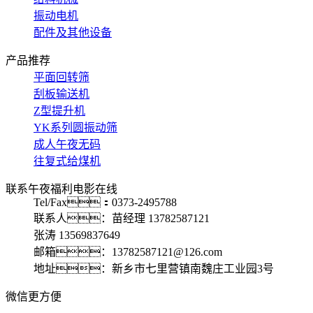
振动电机
配件及其他设备
产品推荐
平面回转筛
刮板输送机
Z型提升机
YK系列圆振动筛
成人午夜无码
往复式给煤机
联系午夜福利电影在线
Tel/Fax：0373-2495788
联系人：苗经理 13782587121
张涛 13569837649
邮箱：13782587121@126.com
地址：新乡市七里营镇南魏庄工业园3号
微信更方便