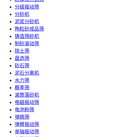
分级振动筛
分砂机
泥浆分砂机
陶粒砂成品筛
铸造筛砂机
制砂滚动筛
除土筛
盘选筛
砂石筛
泥石分离机
水力筛
概率筛
滚筒落砂机
电磁振动筛
电池粉筛
弹跳筛
弹臂振动筛
单轴振动筛