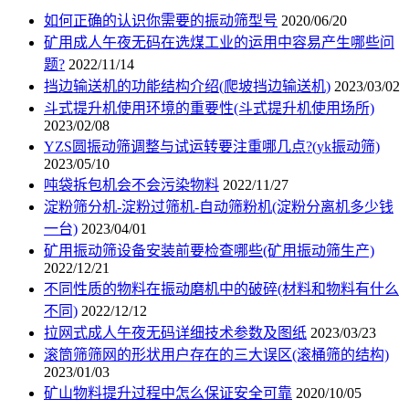
如何正确的认识你需要的振动筛型号
2020/06/20
矿用成人午夜无码在选煤工业的运用中容易产生哪些问
题?
2022/11/14
挡边输送机的功能结构介绍(爬坡挡边输送机)
2023/03/02
斗式提升机使用环境的重要性(斗式提升机使用场所)
2023/02/08
YZS圆振动筛调整与试运转要注重哪几点?(yk振动筛)
2023/05/10
吨袋拆包机会不会污染物料
2022/11/27
淀粉筛分机-淀粉过筛机-自动筛粉机(淀粉分离机多少钱
一台)
2023/04/01
矿用振动筛设备安装前要检查哪些(矿用振动筛生产)
2022/12/21
不同性质的物料在振动磨机中的破碎(材料和物料有什么
不同)
2022/12/12
拉网式成人午夜无码详细技术参数及图纸
2023/03/23
滚筒筛筛网的形状用户存在的三大误区(滚桶筛的结构)
2023/01/03
矿山物料提升过程中怎么保证安全可靠
2020/10/05