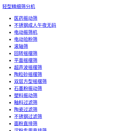
轻型精细筛分机
医药振动筛
不锈钢成人午夜无码
电动振筛机
电动验粉筛
滚轴筛
回转摇摆筛
平面摇摆筛
超声波摇摆筛
陶粒砂摇摆筛
双层方型摇摆筛
石墨粉振动筛
塑料振动筛
釉料过滤筛
陶瓷过滤筛
不锈钢过滤筛
面粉直排筛
淀粉专用直排筛