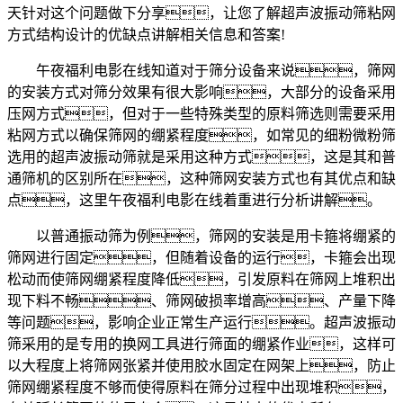
天针对这个问题做下分享，让您了解超声波振动筛粘网
方式结构设计的优缺点讲解相关信息和答案!
午夜福利电影在线知道对于筛分设备来说，筛网
的安装方式对筛分效果有很大影响，大部分的设备采用
压网方式，但对于一些特殊类型的原料筛选则需要采用
粘网方式以确保筛网的绷紧程度，如常见的细粉微粉筛
选用的超声波振动筛就是采用这种方式，这是其和普
通筛机的区别所在，这种筛网安装方式也有其优点和缺
点，这里午夜福利电影在线着重进行分析讲解。
以普通振动筛为例，筛网的安装是用卡箍将绷紧的
筛网进行固定，但随着设备的运行，卡箍会出现
松动而使筛网绷紧程度降低，引发原料在筛网上堆积出
现下料不畅、筛网破损率增高、产量下降
等问题，影响企业正常生产运行。超声波振动
筛采用的是专用的换网工具进行筛面的绷紧作业，这样可
以大程度上将筛网张紧并使用胶水固定在网架上，防止
筛网绷紧程度不够而使得原料在筛分过程中出现堆积，