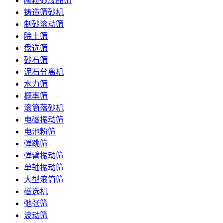
陶粒砂成品筛
铸造筛砂机
制砂滚动筛
除土筛
盘选筛
砂石筛
泥石分离机
水力筛
概率筛
滚筒落砂机
电磁振动筛
电池粉筛
弹跳筛
弹臂振动筛
单轴振动筛
大型滚筒筛
磁选机
弛张筛
波动筛