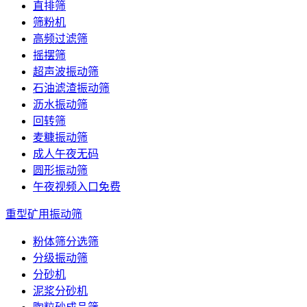
直排筛
筛粉机
高频过滤筛
摇摆筛
超声波振动筛
石油滤渣振动筛
沥水振动筛
回转筛
麦糠振动筛
成人午夜无码
圆形振动筛
午夜视频入口免费
重型矿用振动筛
粉体筛分选筛
分级振动筛
分砂机
泥浆分砂机