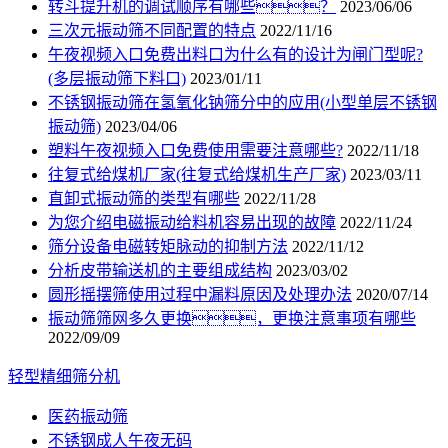
转斗提升机的调试顺序有哪些？
2023/06/06
三次元振动筛不同配置的特点
2022/11/16
午夜视频入口免费出料口为什么有的设计为闸门型呢?
(多层振动筛下料口)
2023/01/11
不锈钢振动筛在氢氧化钠筛分中的应用(小型单层不锈钢
振动筛)
2023/04/06
塑料午夜视频入口免费使用需要注意哪些?
2022/11/18
往复式给煤机厂家(往复式给煤机生产厂家)
2023/03/11
直卸式振动筛的类型有哪些
2022/11/28
为您介绍电磁振动给料机容易出现的故障
2022/11/24
筛分设备电磁转矩脉动的抑制方法
2022/11/12
分析皮带输送机的主要组成结构
2023/03/02
圆形摇摆筛使用过程中漏料原因及处理办法
2020/07/14
振动筛筛网多久更换，更换注意事项有哪些
2022/09/09
轻型精细筛分机
医药振动筛
不锈钢成人午夜无码