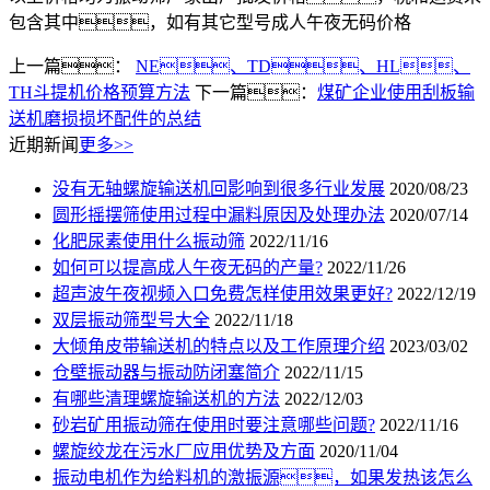
包含其中，如有其它型号成人午夜无码价格
上一篇：
NE、TD、HL、
TH斗提机价格预算方法
下一篇：
煤矿企业使用刮板输
送机磨损损坏配件的总结
近期新闻
更多>>
没有无轴螺旋输送机回影响到很多行业发展
2020/08/23
圆形摇摆筛使用过程中漏料原因及处理办法
2020/07/14
化肥尿素使用什么振动筛
2022/11/16
如何可以提高成人午夜无码的产量?
2022/11/26
超声波午夜视频入口免费怎样使用效果更好?
2022/12/19
双层振动筛型号大全
2022/11/18
大倾角皮带输送机的特点以及工作原理介绍
2023/03/02
仓壁振动器与振动防闭塞简介
2022/11/15
有哪些清理螺旋输送机的方法
2022/12/03
砂岩矿用振动筛在使用时要注意哪些问题?
2022/11/16
螺旋绞龙在污水厂应用优势及方面
2020/11/04
振动电机作为给料机的激振源，如果发热该怎么