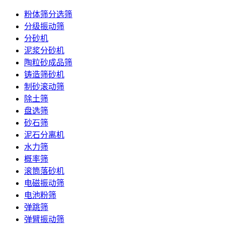
粉体筛分选筛
分级振动筛
分砂机
泥浆分砂机
陶粒砂成品筛
铸造筛砂机
制砂滚动筛
除土筛
盘选筛
砂石筛
泥石分离机
水力筛
概率筛
滚筒落砂机
电磁振动筛
电池粉筛
弹跳筛
弹臂振动筛