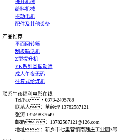
提升机械
给料机械
振动电机
配件及其他设备
产品推荐
平面回转筛
刮板输送机
Z型提升机
YK系列圆振动筛
成人午夜无码
往复式给煤机
联系午夜福利电影在线
Tel/Fax：0373-2495788
联系人：苗经理 13782587121
张涛 13569837649
邮箱：13782587121@126.com
地址：新乡市七里营镇南魏庄工业园3号