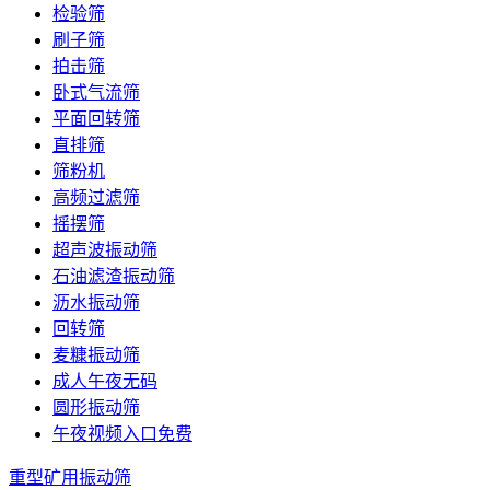
检验筛
刷子筛
拍击筛
卧式气流筛
平面回转筛
直排筛
筛粉机
高频过滤筛
摇摆筛
超声波振动筛
石油滤渣振动筛
沥水振动筛
回转筛
麦糠振动筛
成人午夜无码
圆形振动筛
午夜视频入口免费
重型矿用振动筛