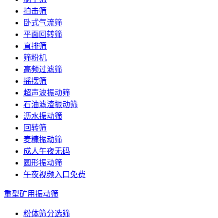
拍击筛
卧式气流筛
平面回转筛
直排筛
筛粉机
高频过滤筛
摇摆筛
超声波振动筛
石油滤渣振动筛
沥水振动筛
回转筛
麦糠振动筛
成人午夜无码
圆形振动筛
午夜视频入口免费
重型矿用振动筛
粉体筛分选筛