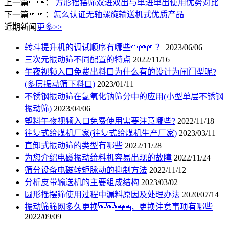
上一篇：
方形摇摆筛双进双出与单进单出使用优势对比
下一篇：
怎么认证无轴螺旋输送机式优质产品
近期新闻
更多>>
转斗提升机的调试顺序有哪些？
2023/06/06
三次元振动筛不同配置的特点
2022/11/16
午夜视频入口免费出料口为什么有的设计为闸门型呢?
(多层振动筛下料口)
2023/01/11
不锈钢振动筛在氢氧化钠筛分中的应用(小型单层不锈钢
振动筛)
2023/04/06
塑料午夜视频入口免费使用需要注意哪些?
2022/11/18
往复式给煤机厂家(往复式给煤机生产厂家)
2023/03/11
直卸式振动筛的类型有哪些
2022/11/28
为您介绍电磁振动给料机容易出现的故障
2022/11/24
筛分设备电磁转矩脉动的抑制方法
2022/11/12
分析皮带输送机的主要组成结构
2023/03/02
圆形摇摆筛使用过程中漏料原因及处理办法
2020/07/14
振动筛筛网多久更换，更换注意事项有哪些
2022/09/09