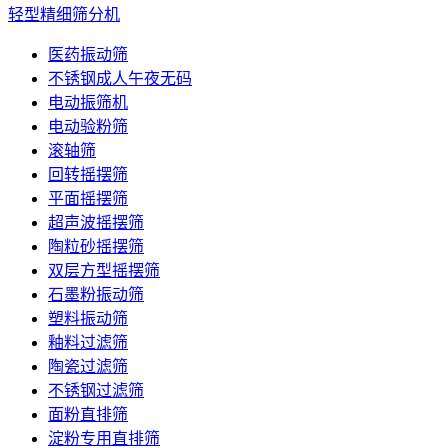
轻型精细筛分机
医药振动筛
不锈钢成人午夜无码
电动振筛机
电动验粉筛
滚轴筛
回转摇摆筛
平面摇摆筛
超声波摇摆筛
陶粒砂摇摆筛
双层方型摇摆筛
石墨粉振动筛
塑料振动筛
釉料过滤筛
陶瓷过滤筛
不锈钢过滤筛
面粉直排筛
淀粉专用直排筛