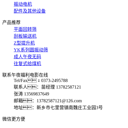
振动电机
配件及其他设备
产品推荐
平面回转筛
刮板输送机
Z型提升机
YK系列圆振动筛
成人午夜无码
往复式给煤机
联系午夜福利电影在线
Tel/Fax：0373-2495788
联系人：苗经理 13782587121
张涛 13569837649
邮箱：13782587121@126.com
地址：新乡市七里营镇南魏庄工业园3号
微信更方便