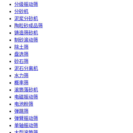
分级振动筛
分砂机
泥浆分砂机
陶粒砂成品筛
铸造筛砂机
制砂滚动筛
除土筛
盘选筛
砂石筛
泥石分离机
水力筛
概率筛
滚筒落砂机
电磁振动筛
电池粉筛
弹跳筛
弹臂振动筛
单轴振动筛
大型滚筒筛