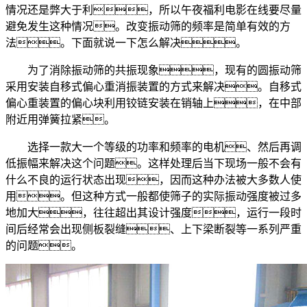
情况还是弊大于利，所以午夜福利电影在线要尽量
避免发生这种情况。改变振动筛的频率是简单有效的方
法。下面就说一下怎么解决。
为了消除振动筛的共振现象，现有的圆振动筛
采用安装自移式偏心重消振装置的方式来解决。自移式
偏心重装置的偏心块利用铰链安装在销轴上，在中部
附近用弹簧拉紧。
选择一款大一个等级的功率和频率的电机、然后再调
低振幅来解决这个问题。这样处理后当下现场一般不会有
什么不良的运行状态出现，因而这种办法被大多数人使
用。但这种方式一般都使筛子的实际振动强度被过多
地加大，往往超出其设计强度，运行一段时
间后经常会出现侧板裂缝、上下梁断裂等一系列严重
的问题。