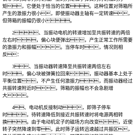
矩，它便处于恰当的位置。这种位置对筛箱所
产生的激振力很小，即使振动器主轴有一定转速，
但筛箱的振幅仍很小。
2、当振动电机的转速增加至共振转速的两倍
左右时，偏心块便弹出，产生正常工作所需要
的激振力和振幅。当停车时，情况则相
反：
3、当振动器转速降至共振转速两倍左右
时，偏心块被弹簧拉回来，振动器基本上处于
平衡位置，不产生任何激振力，而振动器经过
共振转速附近时，筛箱的振幅也不会急剧增
大。
4、电动机反接制动，即筛子停车
时，待转速降低到接近共振转速时将电源两相转
换。由于电动机定子的磁场方向改变，近使
转子突然降速到零，此时筛子运转迅速越过共振区，