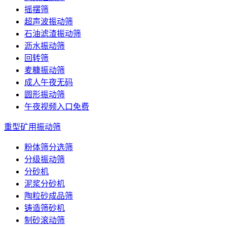
摇摆筛
超声波振动筛
石油滤渣振动筛
沥水振动筛
回转筛
麦糠振动筛
成人午夜无码
圆形振动筛
午夜视频入口免费
重型矿用振动筛
粉体筛分选筛
分级振动筛
分砂机
泥浆分砂机
陶粒砂成品筛
铸造筛砂机
制砂滚动筛