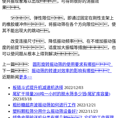
使共振现象难以出现，可得到很好的消振效
果。
5、弹性限位，即通过固定在刚性支架上
的橡胶缓冲件，将振动筛在各个方向限位，使
其不能出现大的跳动。
改变连接尺寸、降低振动频率、在不增加振动强
度的前提下，适度加大振幅等措施，也
可以使问题从根本上得到解决。
上一篇：
圆形旋转振动筛的使用要求有哪些？
下一篇：
振动筛的转速对效率的影响有哪些？
近期新闻
更多>>
板链斗式提升机减速机选择
2022/12/03
尾矿干排量200吨一小时的脱水筛多少钱(尾矿库容量)
2023/03/18
粗砂糖超声波振动筛如何进行工作
2022/12/21
塑料颗粒筛分用什么振动筛设备好?
2022/11/23
倾角皮带输送机分类有哪几种？它们的工作原理