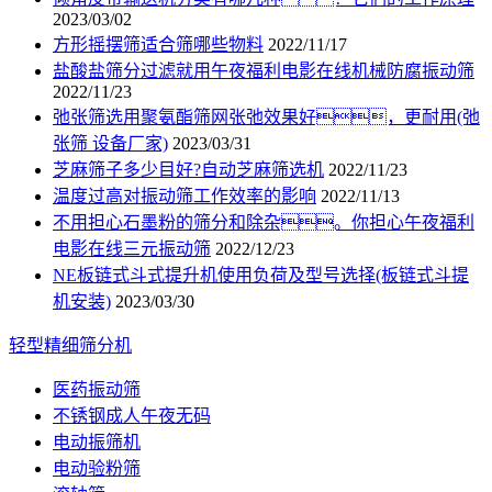
2023/03/02
方形摇摆筛适合筛哪些物料
2022/11/17
盐酸盐筛分过滤就用午夜福利电影在线机械防腐振动筛
2022/11/23
弛张筛选用聚氨酯筛网张弛效果好，更耐用(弛
张筛 设备厂家)
2023/03/31
芝麻筛子多少目好?自动芝麻筛选机
2022/11/23
温度过高对振动筛工作效率的影响
2022/11/13
不用担心石墨粉的筛分和除杂。你担心午夜福利
电影在线三元振动筛
2022/12/23
NE板链式斗式提升机使用负荷及型号选择(板链式斗提
机安装)
2023/03/30
轻型精细筛分机
医药振动筛
不锈钢成人午夜无码
电动振筛机
电动验粉筛