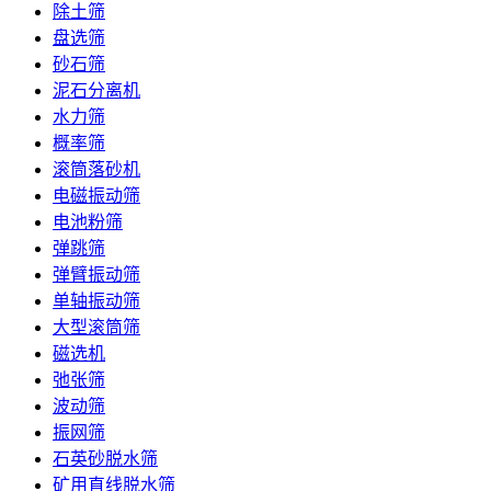
除土筛
盘选筛
砂石筛
泥石分离机
水力筛
概率筛
滚筒落砂机
电磁振动筛
电池粉筛
弹跳筛
弹臂振动筛
单轴振动筛
大型滚筒筛
磁选机
弛张筛
波动筛
振网筛
石英砂脱水筛
矿用直线脱水筛