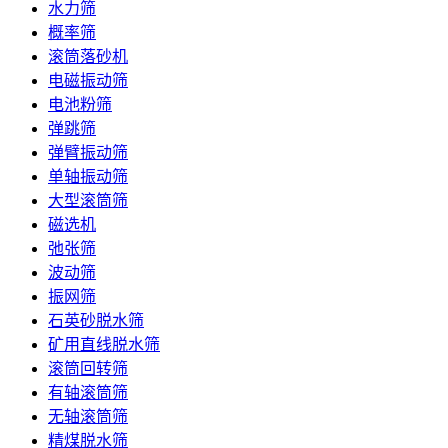
水力筛
概率筛
滚筒落砂机
电磁振动筛
电池粉筛
弹跳筛
弹臂振动筛
单轴振动筛
大型滚筒筛
磁选机
弛张筛
波动筛
振网筛
石英砂脱水筛
矿用直线脱水筛
滚筒回转筛
有轴滚筒筛
无轴滚筒筛
精煤脱水筛