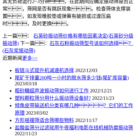
其无负荷运行2~3分钟，在此期间应确定振动筛是否正
常，筛网是否有跳跃现象。检查筛体支撑装
置，如发现橡胶垫或弹簧有破损或过渡压扁
时，及时更换。
上一篇：
石英砂振动筛价格有哪些因素决定(石英砂分级
振动筛)
下一篇：
石灰石粉振动筛型号该如何选择？
(石灰浆振动筛)
近期新闻
更多>>
板链斗式提升机减速机选择
2022/12/03
尾矿干排量200吨一小时的脱水筛多少钱(尾矿库容量)
2023/03/18
粗砂糖超声波振动筛如何进行工作
2022/12/21
塑料颗粒筛分用什么振动筛设备好?
2022/11/23
倾角皮带输送机分类有哪几种？它们的工作
原理
2023/03/02
方形摇摆筛适合筛哪些物料
2022/11/17
盐酸盐筛分过滤就用午夜福利电影在线机械防腐振动筛
2022/11/23