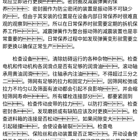
现应立即进行更换。密封圈及减震弹簧的保
养：密封圈作为防尘密闭的装置是振动筛不可缺少
的，但由于其安装的位置是在设备内部日常保养时很难直
观的观察到，所以在日常保养时就需要定期的拆机保
养工作。减震弹簧作为整台振动筛的减震装置也是非
常重要的，日常保养过程中如发现弹簧变形就需要立
即更换以确保正常生产。
检查设备，清除妨碍运行的各种杂物。检查
电机和传动机构各润滑点是否有足够的润滑油，滚动轴
承用黄油润滑，往轴承内注油，不得超过三分之
二。筛网有足够的拉力和固定力，因筛网松弛或
拉力不均匀以及筛面有波动都会引起不良影响，并会缩
短筛网寿命。所有螺栓连接部分，都要紧固到
位。检查传动皮带的拉力，以防打滑。检查
密封条，发现磨损或有缺陷应该及时更换。检
查进料箱的连接是否松动，如果间隙变大，
引起碰撞，会使设备破裂。检查电
线、保险丝和启动装置是否正常。开动设备使