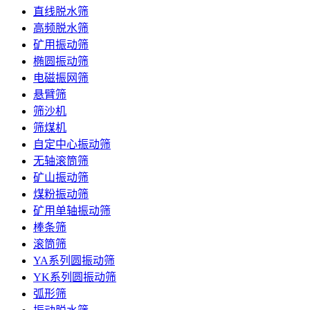
直线脱水筛
高频脱水筛
矿用振动筛
椭圆振动筛
电磁振网筛
悬臂筛
筛沙机
筛煤机
自定中心振动筛
无轴滚筒筛
矿山振动筛
煤粉振动筛
矿用单轴振动筛
棒条筛
滚筒筛
YA系列圆振动筛
YK系列圆振动筛
弧形筛