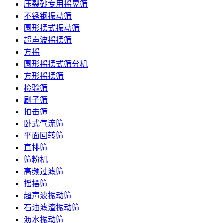
压裂砂专用摇晃筛
不锈钢振动筛
圆形摆式振动筛
超声波摇摆筛
方摇
圆形摇摆式筛分机
方形摇摆筛
检验筛
刷子筛
拍击筛
卧式气流筛
平面回转筛
直排筛
筛粉机
高频过滤筛
摇摆筛
超声波振动筛
石油滤渣振动筛
沥水振动筛