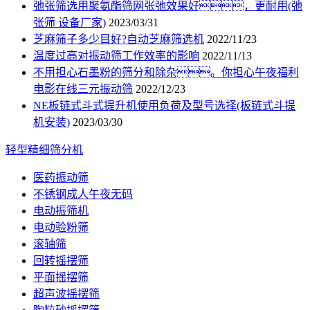
弛张筛选用聚氨酯筛网张弛效果好，更耐用(弛
张筛 设备厂家)
2023/03/31
芝麻筛子多少目好?自动芝麻筛选机
2022/11/23
温度过高对振动筛工作效率的影响
2022/11/13
不用担心石墨粉的筛分和除杂。你担心午夜福利
电影在线三元振动筛
2022/12/23
NE板链式斗式提升机使用负荷及型号选择(板链式斗提
机安装)
2023/03/30
轻型精细筛分机
医药振动筛
不锈钢成人午夜无码
电动振筛机
电动验粉筛
滚轴筛
回转摇摆筛
平面摇摆筛
超声波摇摆筛