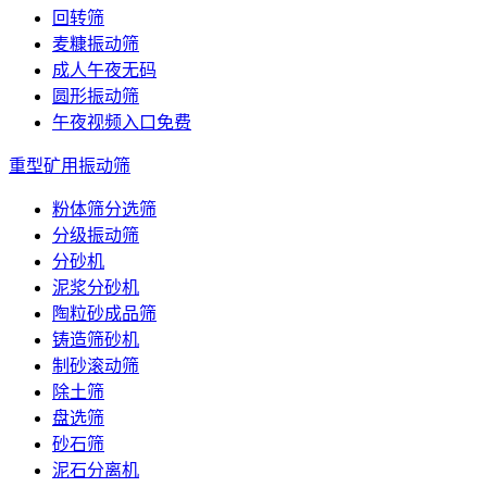
回转筛
麦糠振动筛
成人午夜无码
圆形振动筛
午夜视频入口免费
重型矿用振动筛
粉体筛分选筛
分级振动筛
分砂机
泥浆分砂机
陶粒砂成品筛
铸造筛砂机
制砂滚动筛
除土筛
盘选筛
砂石筛
泥石分离机