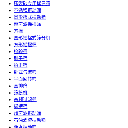
压裂砂专用摇晃筛
不锈钢振动筛
圆形摆式振动筛
超声波摇摆筛
方摇
圆形摇摆式筛分机
方形摇摆筛
检验筛
刷子筛
拍击筛
卧式气流筛
平面回转筛
直排筛
筛粉机
高频过滤筛
摇摆筛
超声波振动筛
石油滤渣振动筛
沥水振动筛