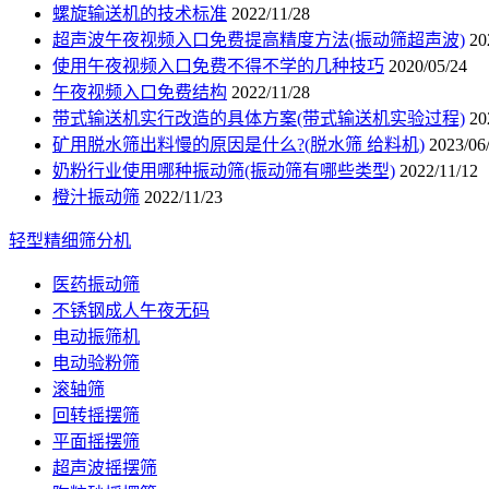
螺旋输送机的技术标准
2022/11/28
超声波午夜视频入口免费提高精度方法(振动筛超声波)
20
使用午夜视频入口免费不得不学的几种技巧
2020/05/24
午夜视频入口免费结构
2022/11/28
带式输送机实行改造的具体方案(带式输送机实验过程)
20
矿用脱水筛出料慢的原因是什么?(脱水筛 给料机)
2023/06
奶粉行业使用哪种振动筛(振动筛有哪些类型)
2022/11/12
橙汁振动筛
2022/11/23
轻型精细筛分机
医药振动筛
不锈钢成人午夜无码
电动振筛机
电动验粉筛
滚轴筛
回转摇摆筛
平面摇摆筛
超声波摇摆筛