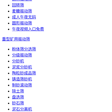
回转筛
麦糠振动筛
成人午夜无码
圆形振动筛
午夜视频入口免费
重型矿用振动筛
粉体筛分选筛
分级振动筛
分砂机
泥浆分砂机
陶粒砂成品筛
铸造筛砂机
制砂滚动筛
除土筛
盘选筛
砂石筛
泥石分离机