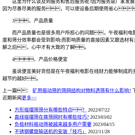
这里为什么谈及到服务和售后服务呢?因为服务是厂家发展的
因为尽善尽美的服务，可以使设备后期使用省心
3、产品质量
而产品质量也是很多用户所担心的问题，午夜福利电影在
度和筛分效率都会受到影响;而影响质量的直接因素又跟选材有
解之后，心中才有大致的了解。
4、产品价格便宜
虽说便宜美好货但是在午夜福利电影在线财力能够制成的多
越节约越好。
上一篇：
矿用振动筛的筛网结构对物料透筛有什么影响?
近期新闻
更多>>
方形摇摆筛筛分有哪些特点？
2022/07/22
直线摇摆筛在换筛网时有哪些技巧?
2023/03/02
负极材料振动筛被越来越多用户需要
2023/04/15
不锈钢螺旋输送机的安装「技巧」
2022/11/28