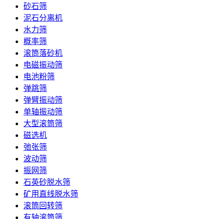
砂石筛
泥石分离机
水力筛
概率筛
滚筒落砂机
电磁振动筛
电池粉筛
弹跳筛
弹臂振动筛
单轴振动筛
大型滚筒筛
磁选机
弛张筛
波动筛
振网筛
石英砂脱水筛
矿用直线脱水筛
滚筒回转筛
有轴滚筒筛