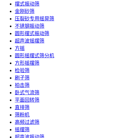
摆式振动筛
金刚砂筛
压裂砂专用摇晃筛
不锈钢振动筛
圆形摆式振动筛
超声波摇摆筛
方摇
圆形摇摆式筛分机
方形摇摆筛
检验筛
刷子筛
拍击筛
卧式气流筛
平面回转筛
直排筛
筛粉机
高频过滤筛
摇摆筛
超声波振动筛