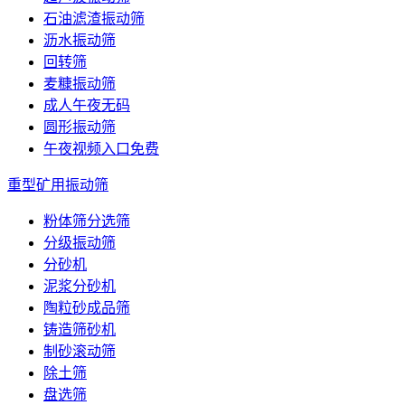
石油滤渣振动筛
沥水振动筛
回转筛
麦糠振动筛
成人午夜无码
圆形振动筛
午夜视频入口免费
重型矿用振动筛
粉体筛分选筛
分级振动筛
分砂机
泥浆分砂机
陶粒砂成品筛
铸造筛砂机
制砂滚动筛
除土筛
盘选筛