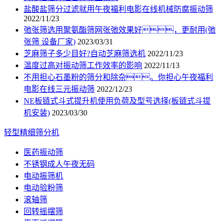
盐酸盐筛分过滤就用午夜福利电影在线机械防腐振动筛
2022/11/23
弛张筛选用聚氨酯筛网张弛效果好，更耐用(弛
张筛 设备厂家)
2023/03/31
芝麻筛子多少目好?自动芝麻筛选机
2022/11/23
温度过高对振动筛工作效率的影响
2022/11/13
不用担心石墨粉的筛分和除杂。你担心午夜福利
电影在线三元振动筛
2022/12/23
NE板链式斗式提升机使用负荷及型号选择(板链式斗提
机安装)
2023/03/30
轻型精细筛分机
医药振动筛
不锈钢成人午夜无码
电动振筛机
电动验粉筛
滚轴筛
回转摇摆筛