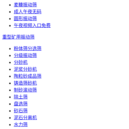
麦糠振动筛
成人午夜无码
圆形振动筛
午夜视频入口免费
重型矿用振动筛
粉体筛分选筛
分级振动筛
分砂机
泥浆分砂机
陶粒砂成品筛
铸造筛砂机
制砂滚动筛
除土筛
盘选筛
砂石筛
泥石分离机
水力筛