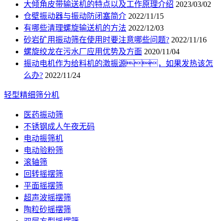
大倾角皮带输送机的特点以及工作原理介绍
2023/03/02
仓壁振动器与振动防闭塞简介
2022/11/15
有哪些清理螺旋输送机的方法
2022/12/03
砂岩矿用振动筛在使用时要注意哪些问题?
2022/11/16
螺旋绞龙在污水厂应用优势及方面
2020/11/04
振动电机作为给料机的激振源，如果发热该怎
么办?
2022/11/24
轻型精细筛分机
医药振动筛
不锈钢成人午夜无码
电动振筛机
电动验粉筛
滚轴筛
回转摇摆筛
平面摇摆筛
超声波摇摆筛
陶粒砂摇摆筛