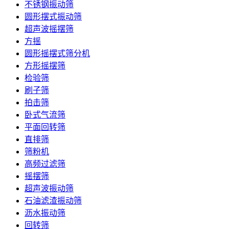
不锈钢振动筛
圆形摆式振动筛
超声波摇摆筛
方摇
圆形摇摆式筛分机
方形摇摆筛
检验筛
刷子筛
拍击筛
卧式气流筛
平面回转筛
直排筛
筛粉机
高频过滤筛
摇摆筛
超声波振动筛
石油滤渣振动筛
沥水振动筛
回转筛