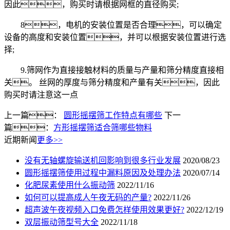
因此，购买时请根据网框的直径购买;
8，电机的安装位置是否合理，可以确定
设备的高度和安装位置，并可以根据安装位置进行选
择;
9.筛网作为直接接触材料的质量与产量和筛分精度直接相
关。 丝网的厚度与筛分精度和产量有关，因此
购买时请注意这一点
上一篇：
圆形摇摆筛工作特点有哪些
下一
篇：
方形摇摆筛适合筛哪些物料
近期新闻
更多>>
没有无轴螺旋输送机回影响到很多行业发展
2020/08/23
圆形摇摆筛使用过程中漏料原因及处理办法
2020/07/14
化肥尿素使用什么振动筛
2022/11/16
如何可以提高成人午夜无码的产量?
2022/11/26
超声波午夜视频入口免费怎样使用效果更好?
2022/12/19
双层振动筛型号大全
2022/11/18