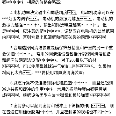
钢，相应的价格会略高;
4.电机功率决定输出和屏蔽精度。 电动机功率可以在
***范围内调节。 电动机的激振力越强，电动机的
激振力越强，输出和筛选精度越高。 但
是，应注意的是，调整应在电动机的公差范围
内，否则容易出现筛框和筛网破裂的问题。
5.合理选择网清洁装置是确保筛分精度和产量的另一个重
要保证。 常用的网清洁设备包括弹跳球网清洁设备
和超声波网清洁设备。 对于200目以下的材
料，可以使用弹跳球进行净清洁。 如果物
料网孔太高，***要使用超声波清洗装置;
6.减震弹簧不仅连接到筛框和底座，而且还起到
减少共振和缓冲的作用。 常用的振动弹簧由钢弹簧制
成，根据设备类型有复合弹簧和橡胶弹簧。
7.密封条可以起到密封和缓冲上下筛框的作用。 现
在普遍使用硅橡胶条，并且密封条的规格也不同。