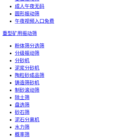
成人午夜无码
圆形振动筛
午夜视频入口免费
重型矿用振动筛
粉体筛分选筛
分级振动筛
分砂机
泥浆分砂机
陶粒砂成品筛
铸造筛砂机
制砂滚动筛
除土筛
盘选筛
砂石筛
泥石分离机
水力筛
概率筛