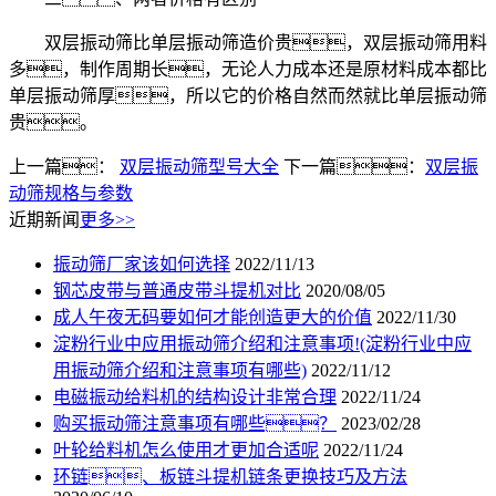
双层振动筛比单层振动筛造价贵，双层振动筛用料
多，制作周期长，无论人力成本还是原材料成本都比
单层振动筛厚，所以它的价格自然而然就比单层振动筛
贵。
上一篇：
双层振动筛型号大全
下一篇：
双层振
动筛规格与参数
近期新闻
更多>>
振动筛厂家该如何选择
2022/11/13
钢芯皮带与普通皮带斗提机对比
2020/08/05
成人午夜无码要如何才能创造更大的价值
2022/11/30
淀粉行业中应用振动筛介绍和注意事项!(淀粉行业中应
用振动筛介绍和注意事项有哪些)
2022/11/12
电磁振动给料机的结构设计非常合理
2022/11/24
购买振动筛注意事项有哪些？
2023/02/28
叶轮给料机怎么使用才更加合适呢
2022/11/24
环链、板链斗提机链条更换技巧及方法