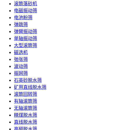
滚筒落砂机
电磁振动筛
电池粉筛
弹跳筛
弹臂振动筛
单轴振动筛
大型滚筒筛
磁选机
弛张筛
波动筛
振网筛
石英砂脱水筛
矿用直线脱水筛
滚筒回转筛
有轴滚筒筛
无轴滚筒筛
精煤脱水筛
直线脱水筛
高频脱水筛