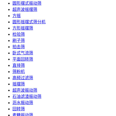
圆形摆式振动筛
超声波摇摆筛
方摇
圆形摇摆式筛分机
方形摇摆筛
检验筛
刷子筛
拍击筛
卧式气流筛
平面回转筛
直排筛
筛粉机
高频过滤筛
摇摆筛
超声波振动筛
石油滤渣振动筛
沥水振动筛
回转筛
麦糠振动筛