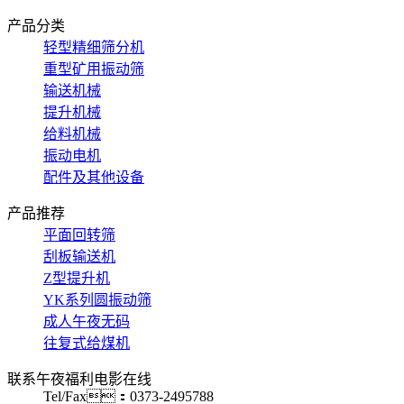
产品分类
轻型精细筛分机
重型矿用振动筛
输送机械
提升机械
给料机械
振动电机
配件及其他设备
产品推荐
平面回转筛
刮板输送机
Z型提升机
YK系列圆振动筛
成人午夜无码
往复式给煤机
联系午夜福利电影在线
Tel/Fax：0373-2495788