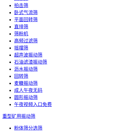
拍击筛
卧式气流筛
平面回转筛
直排筛
筛粉机
高频过滤筛
摇摆筛
超声波振动筛
石油滤渣振动筛
沥水振动筛
回转筛
麦糠振动筛
成人午夜无码
圆形振动筛
午夜视频入口免费
重型矿用振动筛
粉体筛分选筛