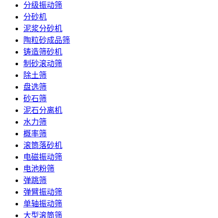
分级振动筛
分砂机
泥浆分砂机
陶粒砂成品筛
铸造筛砂机
制砂滚动筛
除土筛
盘选筛
砂石筛
泥石分离机
水力筛
概率筛
滚筒落砂机
电磁振动筛
电池粉筛
弹跳筛
弹臂振动筛
单轴振动筛
大型滚筒筛