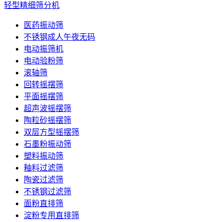
轻型精细筛分机
医药振动筛
不锈钢成人午夜无码
电动振筛机
电动验粉筛
滚轴筛
回转摇摆筛
平面摇摆筛
超声波摇摆筛
陶粒砂摇摆筛
双层方型摇摆筛
石墨粉振动筛
塑料振动筛
釉料过滤筛
陶瓷过滤筛
不锈钢过滤筛
面粉直排筛
淀粉专用直排筛