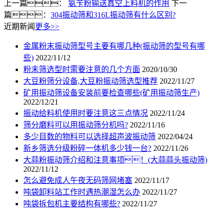
上一篇：
氨苄粉输送真空上料机的作用
下一
篇：
304振动筛和316L振动筛有什么区别?
近期新闻
更多>>
金属粉末振动筛型号主要有哪几种(振动筛的型号有哪
些)
2022/11/12
粉末筛选型时需要注意的几个方面
2020/10/30
大豆粉筛分设备,大豆粉振动筛选型推荐
2022/11/27
矿用振动筛设备安装前要检查哪些(矿用振动筛生产)
2022/12/21
振动给料机使用时要注意这三点情况
2022/11/24
筛分磨料可以用振动筛分机吗?
2022/11/16
多少目数的物料可以选择超声波振动筛
2022/04/24
新乡筛选分级粉碎一体机多少钱一台?
2022/11/26
大蒜粉振动筛介绍和注意事项！(大蒜蒜头振动筛)
2022/11/12
怎么避免成人午夜无码筛网堵塞
2022/11/17
吨袋卸料站工作时遇热潮湿怎么办
2022/11/27
吨袋拆包机主要结构有哪些?
2022/11/27