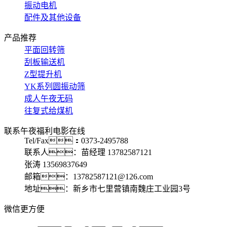
振动电机
配件及其他设备
产品推荐
平面回转筛
刮板输送机
Z型提升机
YK系列圆振动筛
成人午夜无码
往复式给煤机
联系午夜福利电影在线
Tel/Fax：0373-2495788
联系人：苗经理 13782587121
张涛 13569837649
邮箱：13782587121@126.com
地址：新乡市七里营镇南魏庄工业园3号
微信更方便