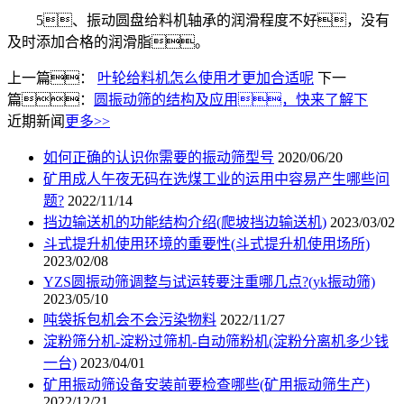
5、振动圆盘给料机轴承的润滑程度不好，没有
及时添加合格的润滑脂。
上一篇：
叶轮给料机怎么使用才更加合适呢
下一
篇：
圆振动筛的结构及应用，快来了解下
近期新闻
更多>>
如何正确的认识你需要的振动筛型号
2020/06/20
矿用成人午夜无码在选煤工业的运用中容易产生哪些问
题?
2022/11/14
挡边输送机的功能结构介绍(爬坡挡边输送机)
2023/03/02
斗式提升机使用环境的重要性(斗式提升机使用场所)
2023/02/08
YZS圆振动筛调整与试运转要注重哪几点?(yk振动筛)
2023/05/10
吨袋拆包机会不会污染物料
2022/11/27
淀粉筛分机-淀粉过筛机-自动筛粉机(淀粉分离机多少钱
一台)
2023/04/01
矿用振动筛设备安装前要检查哪些(矿用振动筛生产)
2022/12/21