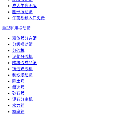
成人午夜无码
圆形振动筛
午夜视频入口免费
重型矿用振动筛
粉体筛分选筛
分级振动筛
分砂机
泥浆分砂机
陶粒砂成品筛
铸造筛砂机
制砂滚动筛
除土筛
盘选筛
砂石筛
泥石分离机
水力筛
概率筛