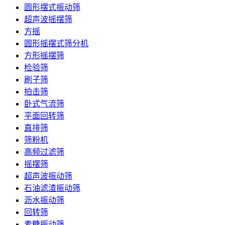
圆形摆式振动筛
超声波摇摆筛
方摇
圆形摇摆式筛分机
方形摇摆筛
检验筛
刷子筛
拍击筛
卧式气流筛
平面回转筛
直排筛
筛粉机
高频过滤筛
摇摆筛
超声波振动筛
石油滤渣振动筛
沥水振动筛
回转筛
麦糠振动筛