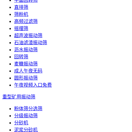
平面回转筛
直排筛
筛粉机
高频过滤筛
摇摆筛
超声波振动筛
石油滤渣振动筛
沥水振动筛
回转筛
麦糠振动筛
成人午夜无码
圆形振动筛
午夜视频入口免费
重型矿用振动筛
粉体筛分选筛
分级振动筛
分砂机
泥浆分砂机