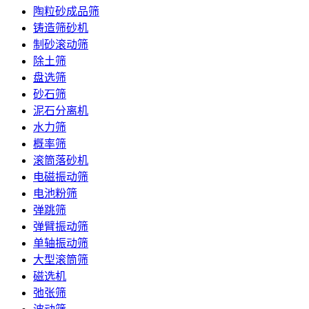
陶粒砂成品筛
铸造筛砂机
制砂滚动筛
除土筛
盘选筛
砂石筛
泥石分离机
水力筛
概率筛
滚筒落砂机
电磁振动筛
电池粉筛
弹跳筛
弹臂振动筛
单轴振动筛
大型滚筒筛
磁选机
弛张筛