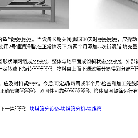
适当。当设备长期关闭(超过30天时，应操动
用2号锂润滑脂,在正常情况下,每两个月添加- -次街滑脂,填充
圆形状筛网组成，整体与地平面成倾斜状态，外部
一定转速下旋转，物料自上而下通过筛分筒得到分离
。应及时扣紧。今后,可定期(每周或半个月)检查和加工笼
示正确安装。紧国件可靠。筛体周围鼓筛运行
下一篇：
块煤筛分设备-块煤筛分机-块煤筛