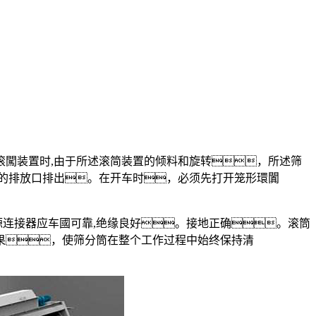
闖装置时,由于所述滚简装置的倾料和旋转，所述筛
端的排放口排出。在开车时，必须先打开笼形環闐
源连接器应车國可靠,绝缘良好。接地正确。滚筒
果，使筛分筒在整个工作过程中始终保持清