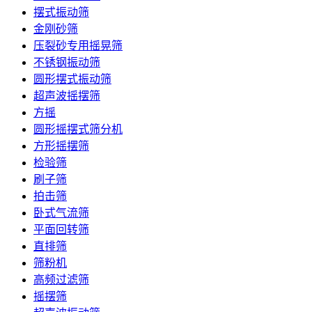
摆式振动筛
金刚砂筛
压裂砂专用摇晃筛
不锈钢振动筛
圆形摆式振动筛
超声波摇摆筛
方摇
圆形摇摆式筛分机
方形摇摆筛
检验筛
刷子筛
拍击筛
卧式气流筛
平面回转筛
直排筛
筛粉机
高频过滤筛
摇摆筛