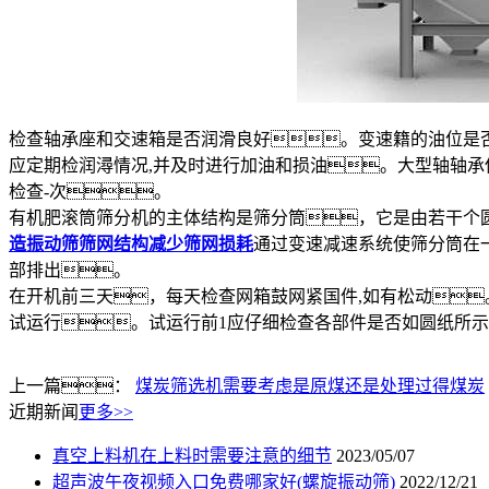
检查轴承座和交速箱是否润滑良好。变速籍的油位是否
应定期检润潯情况,并及时进行加油和损油。大型轴轴承使
检查-次。
有机肥滚筒筛分机的主体结构是筛分筒，它是由若干个
造振动筛筛网结构减少筛网损耗
通过变速减速系统使筛分筒在
部排出。
在开机前三天，每天检查网箱鼓网紧国件,如有松动
试运行。试运行前1应仔细检查各部件是否如圆纸所
上一篇：
煤炭筛选机需要考虑是原煤还是处理过得煤炭
近期新闻
更多>>
真空上料机在上料时需要注意的细节
2023/05/07
超声波午夜视频入口免费哪家好(螺旋振动筛)
2022/12/21