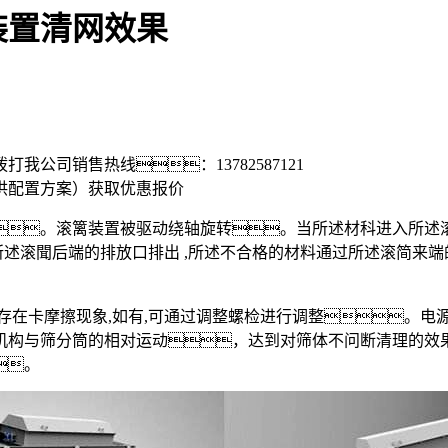
装置清网效果
拨打我公司销售热线：
13782587121
供配置方案）
获取优惠报价
。滚篱装置被驱动绕轴旋转。当所述材科进入所述滚
述滚聞后端的排放口排出 ,所述不合格的材料通过所述滚简来
存在卡摩擦现象,如有,可通过调整螺检进行调整。电
机构与筛分筒的相对运动，达到对筛体不问断清理的效
。