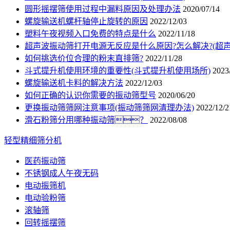
圆形摇摆筛使用过程中漏料原因及处理办法
2020/07/14
螺旋输送机螺杆轴停止旋转的原因
2022/12/03
塑料午夜视频入口免费的特点是什么
2022/11/18
超声波振动筛打开电源无反应是什么原因?怎么解决?(超
如何挑选价位合理的粉末直排筛?
2022/11/28
斗式提升机使用环境的重要性(斗式提升机使用场所)
2023
螺旋输送机卡料的解决方法
2022/12/03
如何正确的认识你需要的振动筛型号
2020/06/20
更换振动筛筛网注意事项(振动筛筛网清理办法)
2022/12/2
滑石粉筛分用哪种振动筛？
2022/08/08
轻型精细筛分机
医药振动筛
不锈钢成人午夜无码
电动振筛机
电动验粉筛
滚轴筛
回转摇摆筛