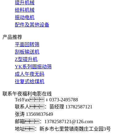
提升机械
给料机械
振动电机
配件及其他设备
产品推荐
平面回转筛
刮板输送机
Z型提升机
YK系列圆振动筛
成人午夜无码
往复式给煤机
联系午夜福利电影在线
Tel/Fax：0373-2495788
联系人：苗经理 13782587121
张涛 13569837649
邮箱：13782587121@126.com
地址：新乡市七里营镇南魏庄工业园3号