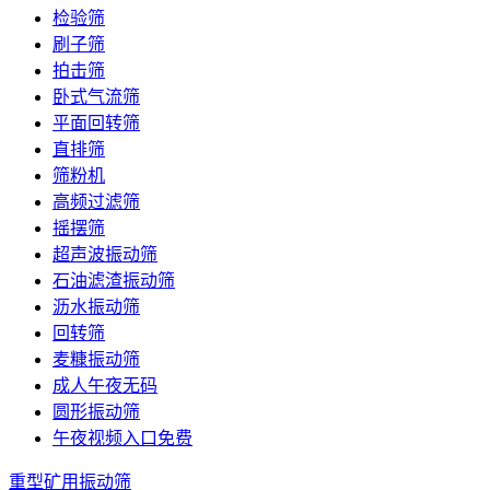
检验筛
刷子筛
拍击筛
卧式气流筛
平面回转筛
直排筛
筛粉机
高频过滤筛
摇摆筛
超声波振动筛
石油滤渣振动筛
沥水振动筛
回转筛
麦糠振动筛
成人午夜无码
圆形振动筛
午夜视频入口免费
重型矿用振动筛