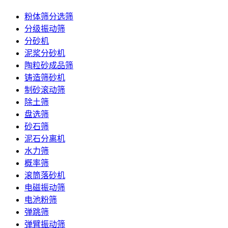
粉体筛分选筛
分级振动筛
分砂机
泥浆分砂机
陶粒砂成品筛
铸造筛砂机
制砂滚动筛
除土筛
盘选筛
砂石筛
泥石分离机
水力筛
概率筛
滚筒落砂机
电磁振动筛
电池粉筛
弹跳筛
弹臂振动筛