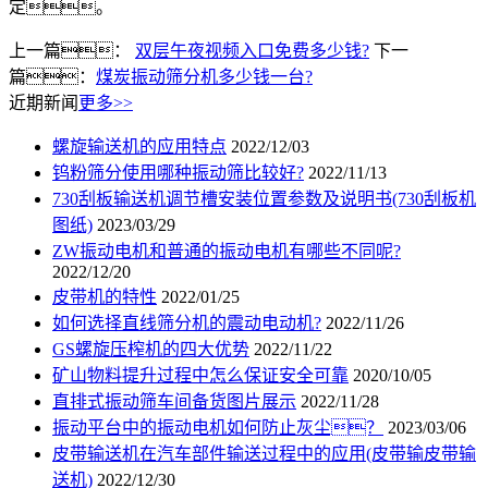
定。
上一篇：
双层午夜视频入口免费多少钱?
下一
篇：
煤炭振动筛分机多少钱一台?
近期新闻
更多>>
螺旋输送机的应用特点
2022/12/03
钨粉筛分使用哪种振动筛比较好?
2022/11/13
730刮板输送机调节槽安装位置参数及说明书(730刮板机
图纸)
2023/03/29
ZW振动电机和普通的振动电机有哪些不同呢?
2022/12/20
皮带机的特性
2022/01/25
如何选择直线筛分机的震动电动机?
2022/11/26
GS螺旋压榨机的四大优势
2022/11/22
矿山物料提升过程中怎么保证安全可靠
2020/10/05
直排式振动筛车间备货图片展示
2022/11/28
振动平台中的振动电机如何防止灰尘？
2023/03/06
皮带输送机在汽车部件输送过程中的应用(皮带输皮带输
送机)
2022/12/30