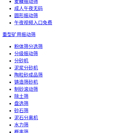
麦糠振动筛
成人午夜无码
圆形振动筛
午夜视频入口免费
重型矿用振动筛
粉体筛分选筛
分级振动筛
分砂机
泥浆分砂机
陶粒砂成品筛
铸造筛砂机
制砂滚动筛
除土筛
盘选筛
砂石筛
泥石分离机
水力筛
概率筛