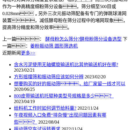
作为一种高精度细粉筛分设备，筛分细至500目或
0.028mm，另外三次元振动筛配备有专门的弹跳球清网
装置，减低酵母粉在筛分过程中的堵网现象，
提高筛分精度和筛分效率。
上一篇：
酵母粉怎么筛分?酵母粉筛分设备选型
下
一篇：
姜粉振动筛 圆形筛选机
近期新闻
更多>>
含水污泥使用无轴螺旋输送机比其他输送机好在哪?
2023/02/21
方形摇摆筛和振动筛应该如何分辨
2023/02/20
想要购买的好的振动筛，给厂家留一线才可以
2020/06/25
800皮带输送机托辊种类型号规格是多少？
2023/04/19
给料机工作时如何调节给料量?
2022/11/24
午夜视频入口免费“排杂慢”出现问题因素有哪
些？
2022/08/04
振动筛空车试运转要求
2022/11/24