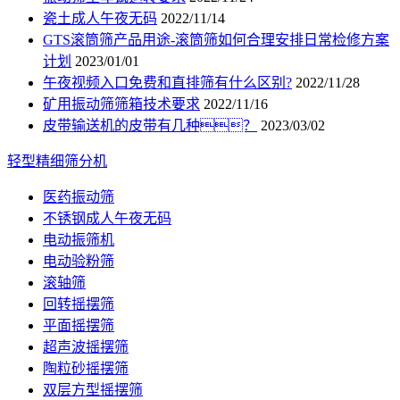
瓷土成人午夜无码
2022/11/14
GTS滚筒筛产品用途-滚筒筛如何合理安排日常检修方案
计划
2023/01/01
午夜视频入口免费和直排筛有什么区别?
2022/11/28
矿用振动筛筛箱技术要求
2022/11/16
皮带输送机的皮带有几种？
2023/03/02
轻型精细筛分机
医药振动筛
不锈钢成人午夜无码
电动振筛机
电动验粉筛
滚轴筛
回转摇摆筛
平面摇摆筛
超声波摇摆筛
陶粒砂摇摆筛
双层方型摇摆筛