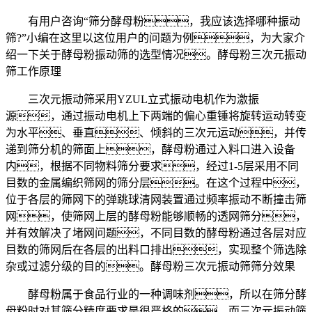
有用户咨询“筛分酵母粉，我应该选择哪种振动
筛?”小编在这里以这位用户的问题为例，为大家介
绍一下关于酵母粉振动筛的选型情况。酵母粉三次元振动
筛工作原理
三次元振动筛采用YZUL立式振动电机作为激振
源，通过振动电机上下两端的偏心重锤将旋转运动转变
为水平、垂直、倾斜的三次元运动，并传
递到筛分机的筛面上，酵母粉通过入料口进入设备
内，根据不同物料筛分要求，经过1-5层采用不同
目数的金属编织筛网的筛分层。在这个过程中，
位于各层的筛网下的弹跳球清网装置通过频率振动不断撞击筛
网，使筛网上层的酵母粉能够顺畅的透网筛分，
并有效解决了堵网问题，不同目数的酵母粉通过各层对应
目数的筛网后在各层的出料口排出，实现整个筛选除
杂或过滤分级的目的。酵母粉三次元振动筛筛分效果
酵母粉属于食品行业的一种调味剂，所以在筛分酵
母粉时对其筛分精度要求是很严格的，而三次元振动筛