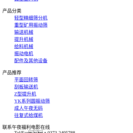
产品分类
轻型精细筛分机
重型矿用振动筛
输送机械
提升机械
给料机械
振动电机
配件及其他设备
产品推荐
平面回转筛
刮板输送机
Z型提升机
YK系列圆振动筛
成人午夜无码
往复式给煤机
联系午夜福利电影在线
Tel/Fax：0373-2495788