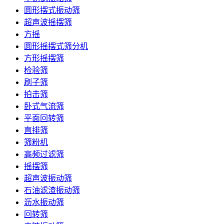
圆形摆式振动筛
超声波摇摆筛
方摇
圆形摇摆式筛分机
方形摇摆筛
检验筛
刷子筛
拍击筛
卧式气流筛
平面回转筛
直排筛
筛粉机
高频过滤筛
摇摆筛
超声波振动筛
石油滤渣振动筛
沥水振动筛
回转筛